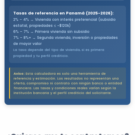
Tasas de referencia en Panamá (2025-2026):
2% – 4% → Vivienda con interés preferencial (subsidio
estatal, propiedades ≤ ~$120k)
6% – 7% → Primera vivienda sin subsidio
7% – 8%+ → Segunda vivienda, inversión o propiedades
de mayor valor
La tasa depende del tipo de vivienda, si es primera
propiedad y tu perfil crediticio.
Aviso:
Esta calculadora es solo una herramienta de
referencia y estimación. Los resultados no representan una
oferta, compromiso ni contrato con ningún banco o entidad
financiera. Las tasas y condiciones reales varían según la
institución bancaria y el perfil crediticio del solicitante.