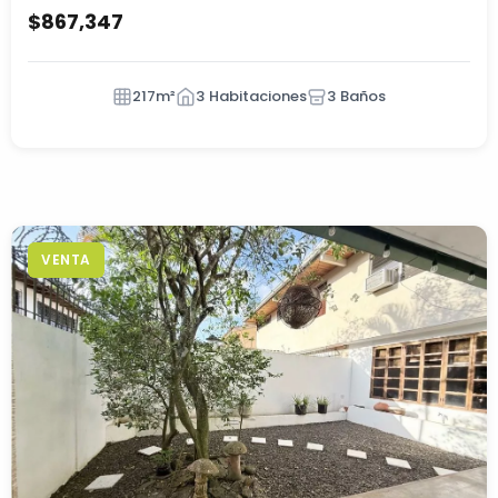
$867,347
217m²
3 Habitaciones
3 Baños
VENTA