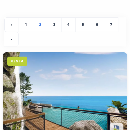
‹
1
2
3
4
5
6
7
›
VENTA